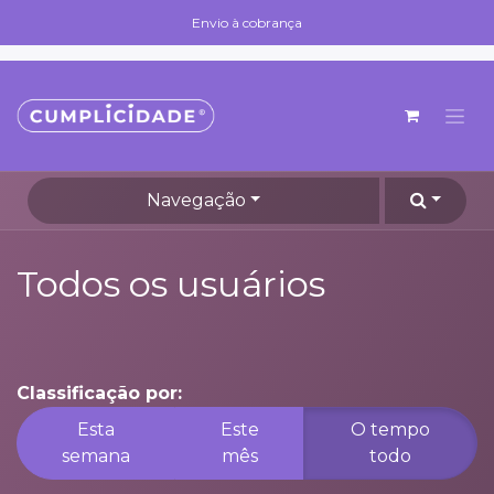
Skip to Content
Envio à cobrança
Envio à cobrança
Navegação
Todos os usuários
Classificação por:
Esta
Este
O tempo
semana
mês
todo