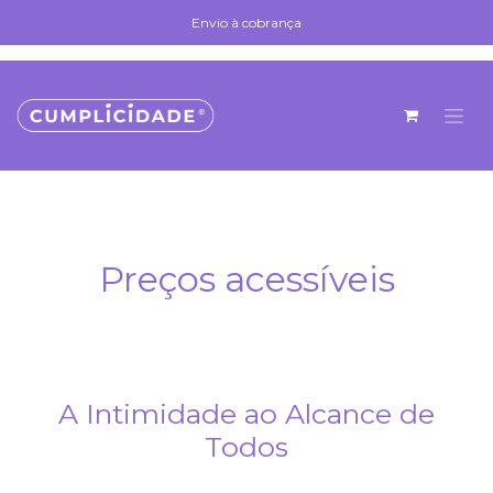
Skip to Content
Envio à cobrança
Envio à cobrança
Preços acessíveis
A Intimidade ao Alcance de
Todos