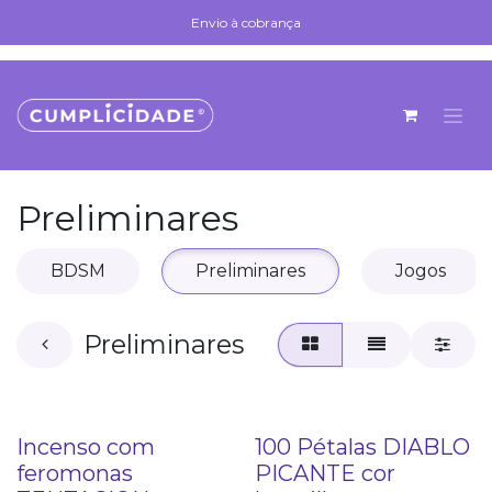
Skip to Content
Envio à cobrança
Envio à cobrança
Preliminares
BDSM
Preliminares
Jogos
Preliminares
Incenso com
100 Pétalas DIABLO
feromonas
PICANTE cor