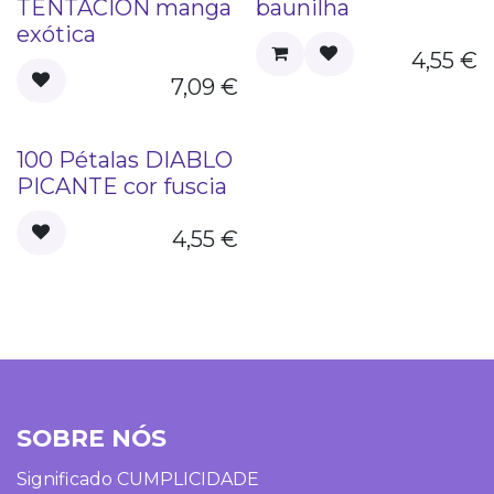
TENTACION manga
baunilha
exótica
4,55
€
7,09
€
100 Pétalas DIABLO
PICANTE cor fuscia
4,55
€
SOBRE NÓS
Significado CUMPLICIDADE