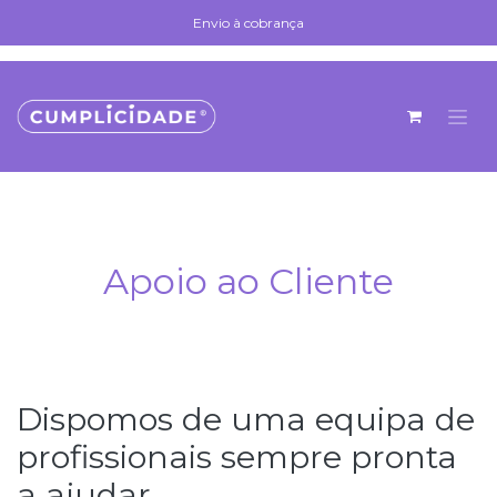
Skip to Content
Envio à cobrança
Envio à cobrança
Apoio ao Cliente
Dispomos de uma equipa de
profissionais sempre pronta
a ajudar.