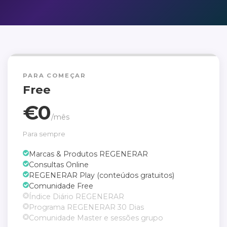
PARA COMEÇAR
Free
€0
/mês
Para sempre
Marcas & Produtos REGENERAR
Consultas Online
REGENERAR Play (conteúdos gratuitos)
Comunidade Free
Índice Diário REGENERAR
Programa REGENERAR 30 Dias
Comunidade Master e sessões grupo