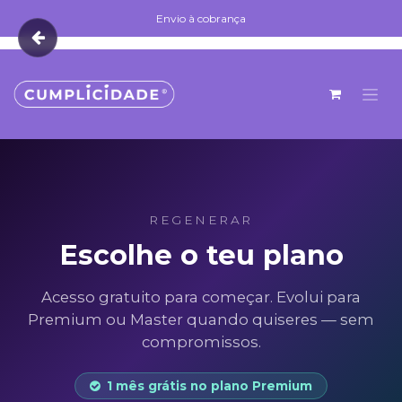
Skip to Content
Envio à cobrança
Envio à cobrança
REGENERAR
Escolhe o teu plano
Acesso gratuito para começar. Evolui para
Premium ou Master quando quiseres — sem
compromissos.
1 mês grátis no plano Premium