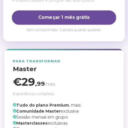
Masterclasses e programas avançados
Começar 1 mês grátis
Sem compromisso. Cancela quando quiseres.
PARA TRANSFORMAR
Master
€29
,99
/mês
Experiência completa
Tudo do plano Premium
, mais:
Comunidade Master
exclusiva
Sessão mensal em grupo
Masterclasses
exclusivas