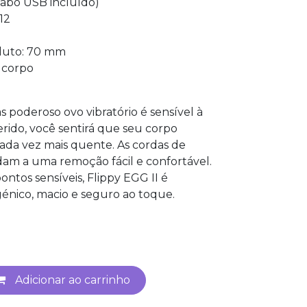
cabo USB incluído)
12
duto: 70 mm
o corpo
poderoso ovo vibratório é sensível à
rido, você sentirá que seu corpo
ada vez mais quente. As cordas de
am a uma remoção fácil e confortável.
ntos sensíveis, Flippy EGG II é
nico, macio e seguro ao toque.
Adicionar ao carrinho