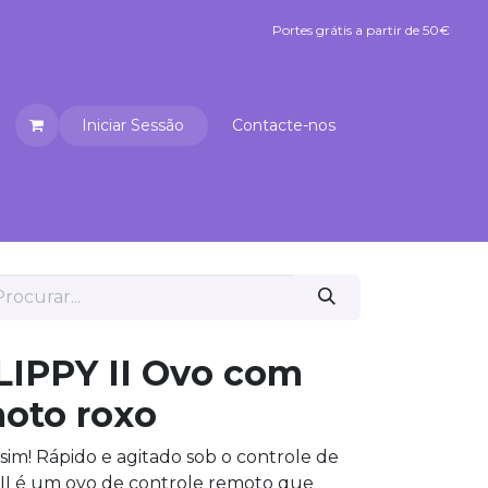
Portes grátis a partir de 50€
Portes grátis a partir de 50€
Iniciar Sessão
Contacte-nos
umplicidade Premium
Reabilitação
LIPPY II Ovo com
moto roxo
sim! Rápido e agitado sob o controle de
 II é um ovo de controle remoto que