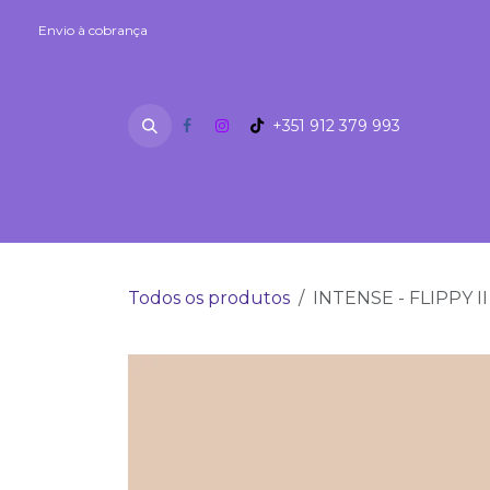
Skip to Content
Envio à cobrança
Envio à cobrança
+351 912 379 993
SEXSHOP
Fetiches
Lubrifi
Todos os produtos
INTENSE - FLIPPY I