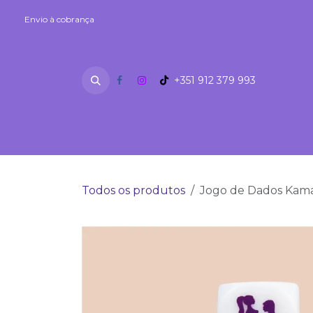
Skip to Content
Envio à cobrança
Envio à cobrança
+351 912 379 993
SEXSHOP
Fetiches
Lubrifi
Todos os produtos
Jogo de Dados Kam