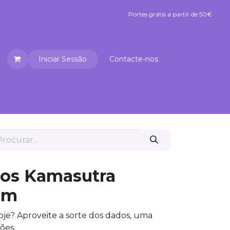
Portes grátis a partir de 50€
Portes grátis a partir de 50€
Iniciar Sessão
Contacte-nos
umplicidade Premium
Reabilitação
os Kamasutra
mm
je? Aproveite a sorte dos dados, uma
ões.