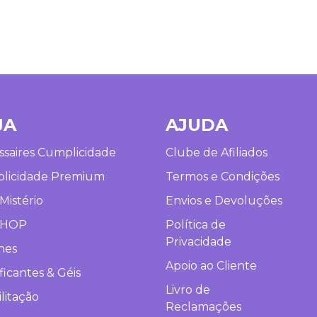
JA
AJUDA
saires Cumplicidade
Clube de Afiliados
licidade Premium
Termos e Condições
Mistério
Envios e Devoluções
SHOP
Política de
Privacidade
hes
Apoio ao Cliente
ficantes & Géis
Livro de
litação
Reclamações