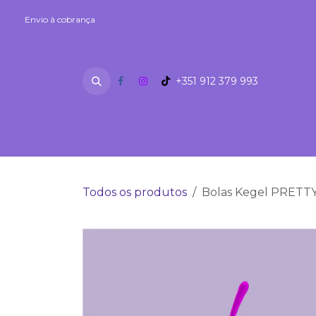
Skip to Content
Envio à cobrança
Envio à cobrança
+351 912 379 993
SEXSHOP
Fetiches
Lubrifi
Todos os produtos
Bolas Kegel PRETTY 