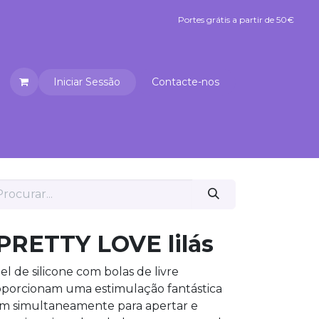
Portes grátis a partir de 50€
Portes grátis a partir de 50€
Iniciar Sessão
Contacte-nos
umplicidade Premium
Reabilitação
 PRETTY LOVE lilás
el de silicone com bolas de livre
oporcionam uma estimulação fantástica
ham simultaneamente para apertar e