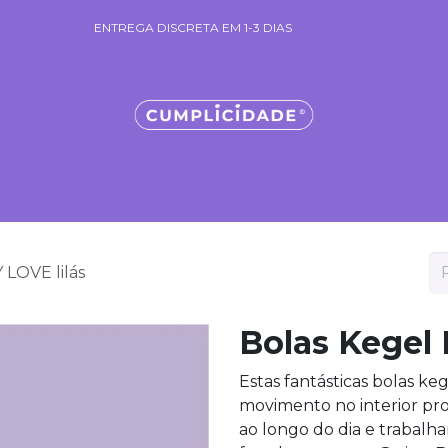
ENTREGA DISCRETA EM 1-3 DIAS
ENTREGA DISCRETA EM 1-3 DIAS
cantes & Géis
Sacos Mistério
Necessaires Cumplicidade
C
LOVE lilás
Bolas Kegel
Estas fantásticas bolas keg
movimento no interior pr
ao longo do dia e trabal