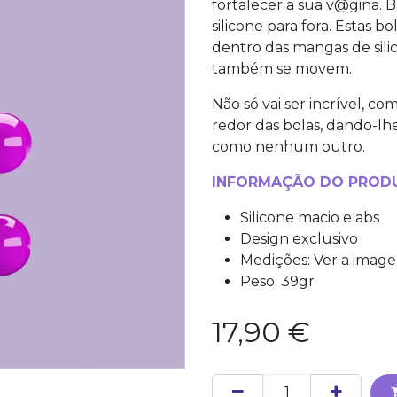
fortalecer a sua v@gina. B
silicone para fora. Estas
dentro das mangas de sili
também se movem.
Não só vai ser incrível, c
redor das bolas, dando-lh
como nenhum outro.
INFORMAÇÃO DO PROD
Silicone macio e abs
Design exclusivo
Medições: Ver a imag
Peso: 39gr
17,90
€