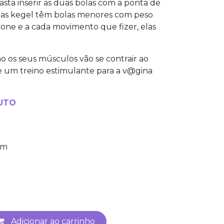
asta inserir as duas bolas com a ponta de
 bolas kegel têm bolas menores com peso
cone e a cada movimento que fizer, elas
omo os seus músculos vão se contrair ao
e um treino estimulante para a v@gina
UTO
em
Adicionar ao carrinho