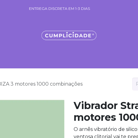
ENTREGA DISCRETA EM 1-3 DIAS
ENTREGA DISCRETA EM 1-3 DIAS
cantes & Géis
Sacos Mistério
Necessaires Cumplicidade
C
IBIZA 3 motores 1000 combinações
Vibrador Str
motores 100
O arnês vibratório de sil
ventosa clitorial vai te p