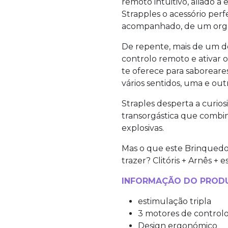
remoto intuitivo, aliado à 
Strapples o acessório perf
acompanhado, de um orga
De repente, mais de um de
controlo remoto e ativar 
te oferece para saboreares
vários sentidos, uma e out
Straples desperta a curio
transorgástica que combin
explosivas.
Mas o que este Brinquedo
trazer? Clitóris + Arnês +
INFORMAÇÃO DO PROD
estimulação tripla
3 motores de control
Design ergonómico