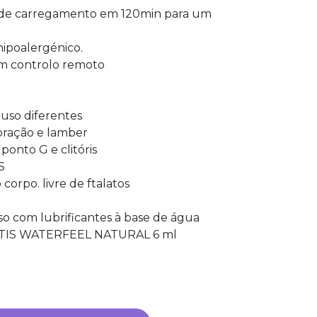
 de carregamento em 120min para um
 hipoalergénico.
om controlo remoto
uso diferentes
bração e lamber
ponto G e clitóris
S
corpo. livre de ftalatos
 com lubrificantes à base de água
RÁTIS WATERFEEL NATURAL 6 ml