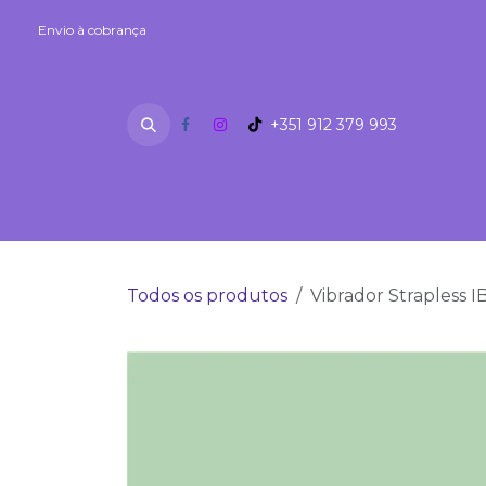
Skip to Content
Envio à cobrança
Envio à cobrança
+351 912 379 993
SEXSHOP
Fetiches
Lubrifi
Todos os produtos
Vibrador Strapless 