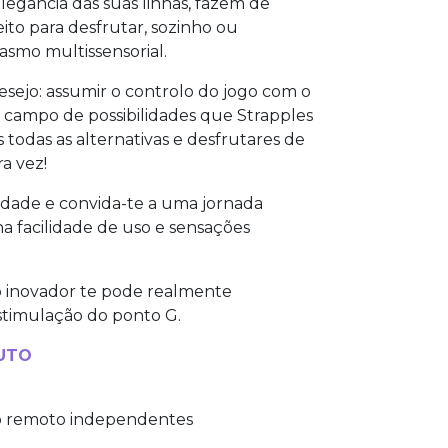
elegância das suas linhas, fazem de
eito para desfrutar, sozinho ou
smo multissensorial.
sejo: assumir o controlo do jogo com o
o campo de possibilidades que Strapples
 todas as alternativas e desfrutares de
ra vez!
sidade e convida-te a uma jornada
a facilidade de uso e sensações
 inovador te pode realmente
 estimulação do ponto G.
UTO
o remoto independentes