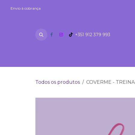
Skip to Content
Envio à cobrança
Envio à cobrança
+351 912 379 993
SEXSHOP
Fetiches
Lubrifi
Todos os produtos
COVERME - TREINA