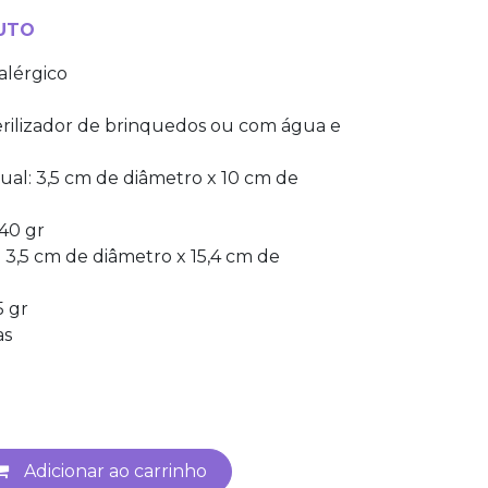
UTO
ialérgico
erilizador de brinquedos ou com água e
dual: 3,5 cm de diâmetro x 10 cm de
 40 gr
 3,5 cm de diâmetro x 15,4 cm de
5 gr
as
Adicionar ao carrinho