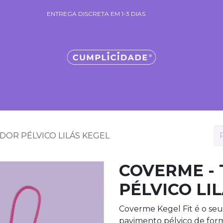
ENTREGA DISCRETA EM 1-3 DIAS
ENTREGA DISCRETA EM 1-3 DIAS
cantes & Géis
Sacos Mistério
Necessaires Cumplicidade
C
DOR PÉLVICO LILÁS KEGEL
COVERME -
PÉLVICO LI
Coverme Kegel Fit é o seu 
pavimento pélvico de form