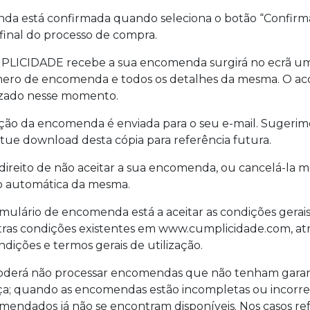
da está confirmada quando seleciona o botão “Confir
final do processo de compra.
LICIDADE recebe a sua encomenda surgirá no ecrã 
ero de encomenda e todos os detalhes da mesma. O ac
izado nesse momento.
ão da encomenda é enviada para o seu e-mail. Sugerim
tue download desta cópia para referência futura.
ireito de não aceitar a sua encomenda, ou cancelá-la 
o automática da mesma.
rmulário de encomenda está a aceitar as condições gerai
ras condições existentes em www.cumplicidade.com, atra
ndições e termos gerais de utilização.
derá não processar encomendas que não tenham garant
a; quando as encomendas estão incompletas ou incorret
endados já não se encontram disponíveis. Nos casos ref