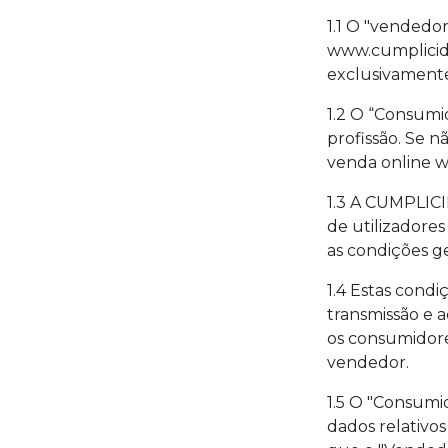
1.1 O "vendedo
www.cumplicida
exclusivamente 
1.2 O “Consumi
profissão. Se 
venda online 
1.3 A CUMPLICI
de utilizadore
as condições 
1.4 Estas cond
transmissão e
os consumidor
vendedor.
1.5 O "Consumi
dados relativo