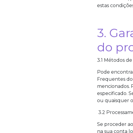
estas condições
3. Gar
do pr
3.1 Métodos d
Pode encontrar
Frequentes do
mencionados. P
especificado. 
ou quaisquer o
3.2 Processam
Se proceder a
na sua conta l