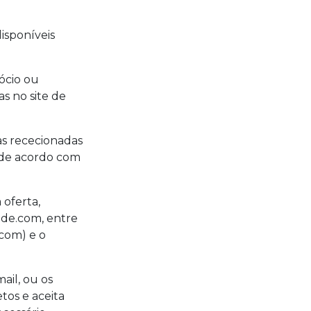
isponíveis
ócio ou
s no site de
as rececionadas
 de acordo com
 oferta,
de.com, entre
com) e o
ail, ou os
tos e aceita