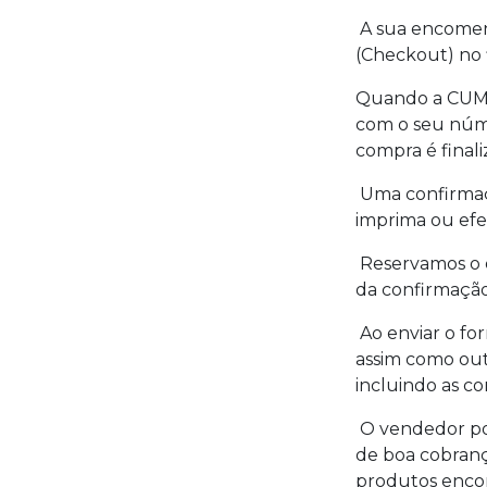
A sua encomen
(Checkout) no 
Quando a CUMP
com o seu núm
compra é final
Uma confirmaç
imprima ou efe
Reservamos o d
da confirmaçã
Ao enviar o fo
assim como out
incluindo as co
O vendedor po
de boa cobranç
produtos encom