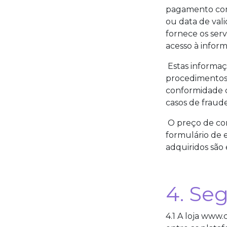
pagamento com 
ou data de val
fornece os ser
acesso à inform
Estas informaç
procedimentos 
conformidade c
casos de fraude
O preço de com
formulário de 
adquiridos são
4. Se
4.1 A loja www