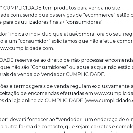
r" CUMPLICIDADE tem produtos para venda no site
de.com, sendo que os serviços de “ecommerce” estão d
para os utilizadores finais / “consumidores”.
dor” indica o indivíduo que atua/compra fora do seu neg
não é um “consumidor” solicitamos que não efetue compra
www.cumplicidade.com.
DADE reserva-se ao direito de não processar encomend
s que não são “Consumidores” ou aquelas que não estão
gerais de venda do Vendedor CUMPLICIDADE.
ições e termos gerais de venda regulam exclusivamente a
 aceitação de encomendas efetuadas em www.cumplicida
es da loja online da CUMPLICIDADE (www.cumplicidade.
dor" deverá fornecer ao "Vendedor" um endereço de e-m
s a outra forma de contacto, que sejam corretos e comple