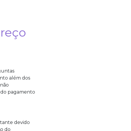
preço
guntas
nto além dos
 não
da do pagamento
tante devido
so do