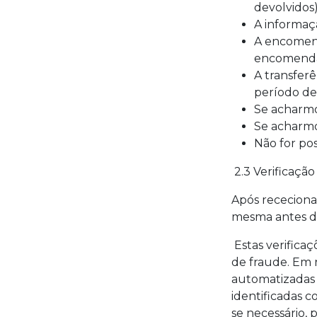
devolvidos)
A informaçã
A encomend
encomenda 
A transfer
período de
Se acharmo
Se acharmo
Não for po
2.3 Verificaçã
Após rececion
mesma antes d
Estas verificaç
de fraude. Em 
automatizadas 
identificadas c
se necessário,