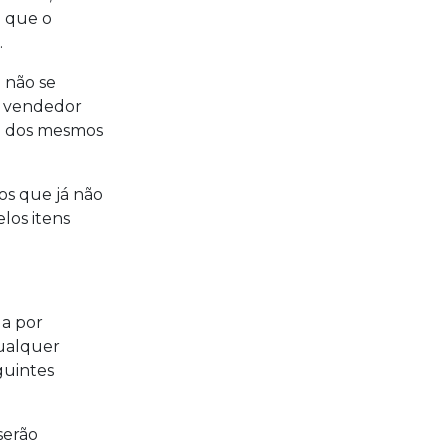
e que o
.
 não se
o vendedor
de dos mesmos
os que já não
los itens
a por
qualquer
guintes
serão