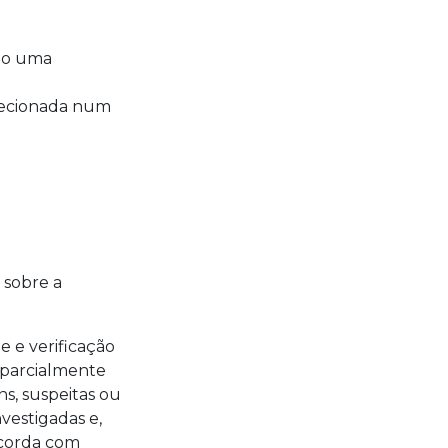
omo uma
cecionada num
 sobre a
e e verificação
 parcialmente
s, suspeitas ou
nvestigadas e,
ncorda com