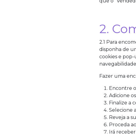
que o "Vendedo
2. Co
2.1 Para encom
disponha de um
cookies e pop-
navegabilidad
Fazer uma enc
Encontre o
Adicione o
Finalize a 
Selecione 
Reveja a s
Proceda a
Irá recebe