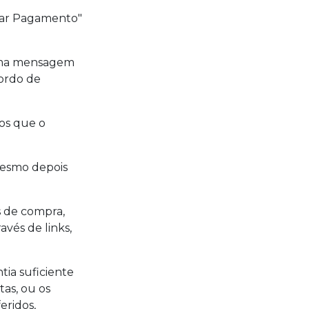
mar Pagamento"
uma mensagem
ordo de
os que o
mesmo depois
s de compra,
vés de links,
ia suficiente
as, ou os
eridos,