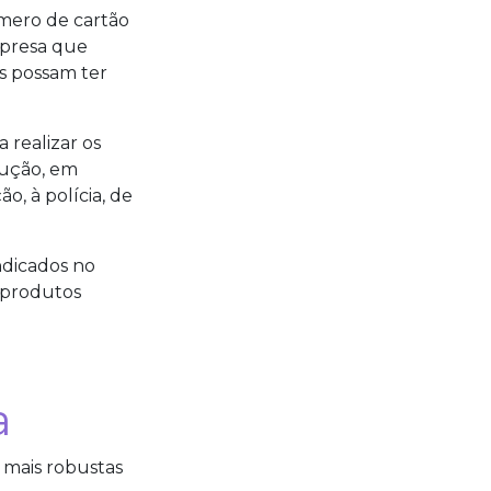
mero de cartão
mpresa que
s possam ter
 realizar os
lução, em
, à polícia, de
ndicados no
 produtos
a
 mais robustas