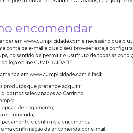
r" o possa contactar usando esses dados, caso julgue ne
mo encomendar
endar em www.cumplicidade.com é necessário que o uti
a conta de e-mail e que o seu browser esteja configura
ups, no sentido de permitir o usufruto de todas as condi
e da loja online CUMPLICIDADE.
omenda em www.cumplicidade.com é fácil:
s produtos que pretende adquirir;
s produtos selecionados ao Carrinho;
compra;
a opção de pagamento;
ua encomenda;
o pagamento e confirme a encomenda;
r uma confirmação da encomenda por e-mail;