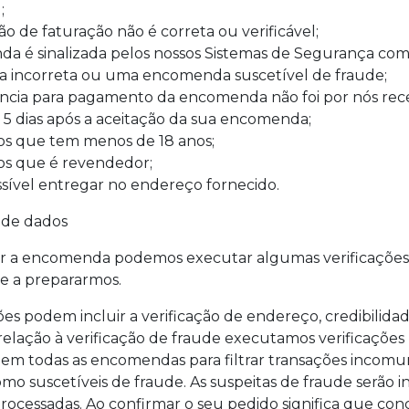
;
o de faturação não é correta ou verificável;
a é sinalizada pelos nossos Sistemas de Segurança c
incorreta ou uma encomenda suscetível de fraude;
ência para pagamento da encomenda não foi por nós re
 5 dias após a aceitação da sua encomenda;
s que tem menos de 18 anos;
s que é revendedor;
ssível entregar no endereço fornecido.
o de dados
ar a encomenda podemos executar algumas verificações
e a prepararmos.
ões podem incluir a verificação de endereço, credibilidad
relação à verificação de fraude executamos verificações
em todas as encomendas para filtrar transações incomun
omo suscetíveis de fraude. As suspeitas de fraude serão i
 processadas. Ao confirmar o seu pedido significa que co