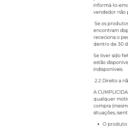
informá-lo-emo
vendedor não p
Se os produtos
encontram dis
receciona o pe
dentro de 30 d
Se tiver sido 
estão disponív
indisponíveis.
2.2 Direito a 
A CUMPLICIDAD
qualquer motiv
compra (mesmo 
situações, isen
O produto 