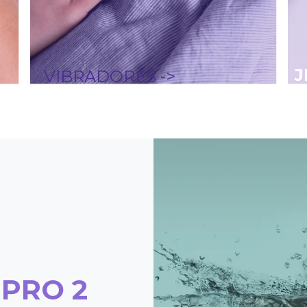
J
VIBRADORES ->
 PRO 2