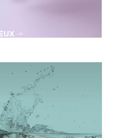
EUX
->