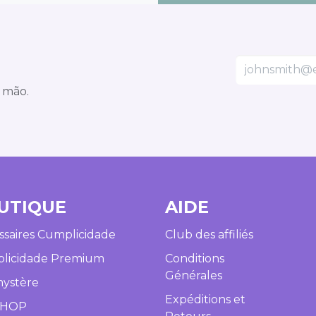
 mão.
UTIQUE​
AIDE​
saires Cumplicidade
Club des affiliés
licidade Premium
Conditions
Générales
mystère
Expéditions et
SHOP