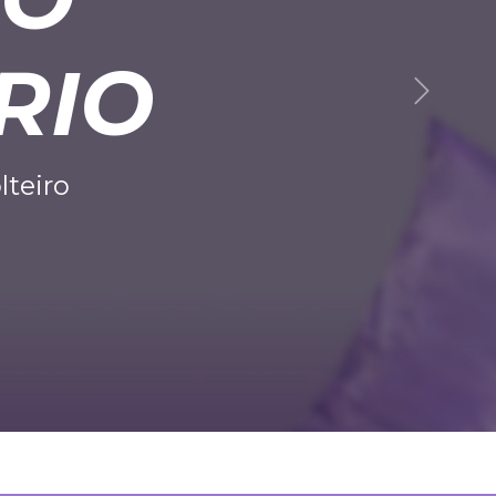
RIO
Next
lteiro