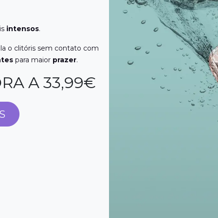
is
intensos
.
la o clitóris sem contato com
ntes
para maior
prazer
.
RA A 33,99€
S