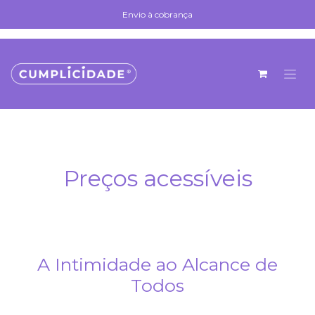
Se rendre au contenu
Envio à cobrança
Envio à cobrança
Preços acessíveis
A Intimidade ao Alcance de
Todos