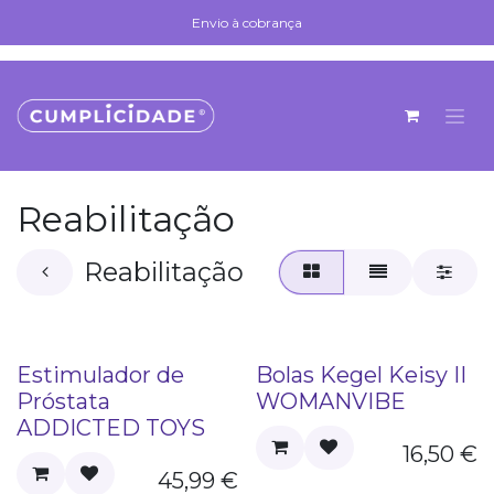
Se rendre au contenu
Envio à cobrança
Envio à cobrança
Reabilitação
Reabilitação
Estimulador de
Bolas Kegel Keisy II
Próstata
WOMANVIBE
ADDICTED TOYS
16,50
€
45,99
€