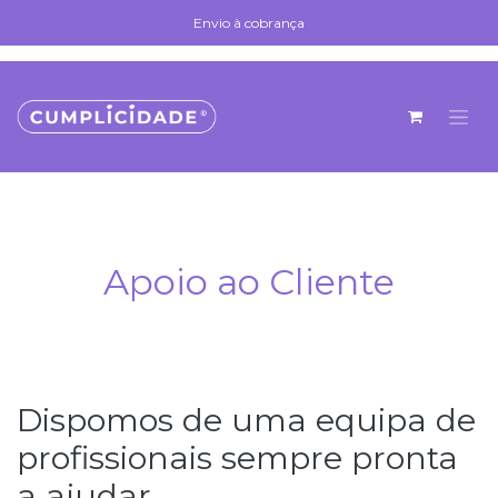
Se rendre au contenu
Envio à cobrança
Envio à cobrança
Apoio ao Cliente
Dispomos de uma equipa de
profissionais sempre pronta
a ajudar.