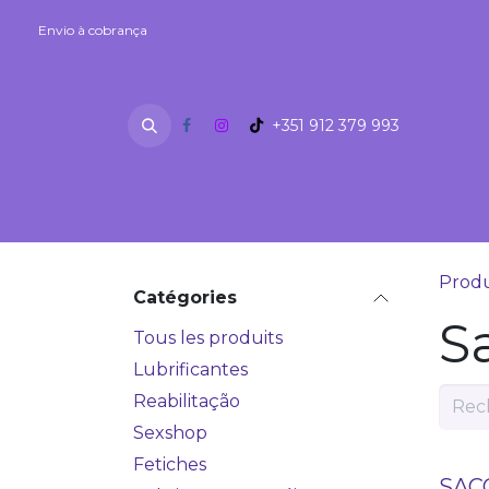
Se rendre au contenu
Envio à cobrança
Envio à cobrança
+351 912 379 993
SEXSHOP
Fétiches
Lubrifian
Produ
Catégories
S
Tous les produits
Lubrificantes
Reabilitação
Sexshop
Fetiches
SAC