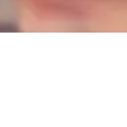
A chegada de uma criança é um momento
de alegria e transformação para o casal mas,
muitas vezes, surgem dúvidas sobre a
continuidade da vida sexual durante a