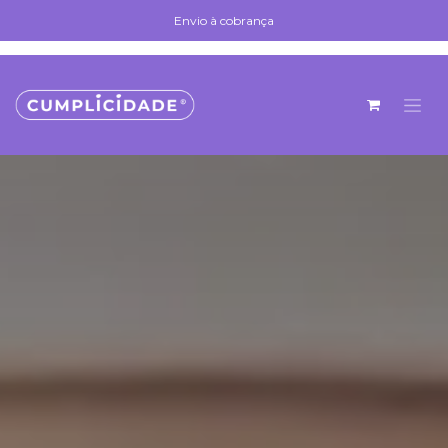
Skip to Content
Envio à cobrança
Envio à cobrança