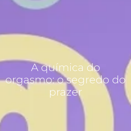
A química do
orgasmo: o segredo do
prazer