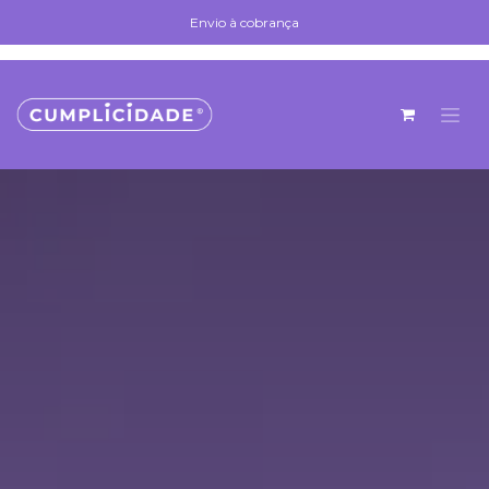
Skip to Content
Envio à cobrança
Envio à cobrança