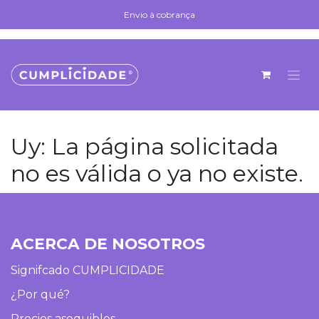
Ir al contenido
Envio à cobrança
Envio à cobrança
Uy: La página solicitada
no es válida o ya no existe.
ACERCA DE NOSOTROS
Signifcado CUMPLICIDADE
¿Por qué?
Precios asequibles